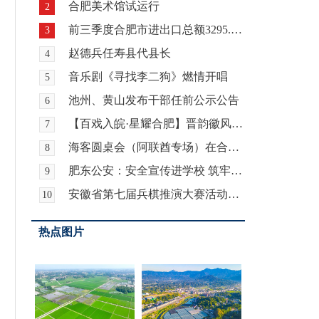
合肥美术馆试运行
2
前三季度合肥市进出口总额3295.9亿元 增长21.8%
3
赵德兵任寿县代县长
4
音乐剧《寻找李二狗》燃情开唱
5
池州、黄山发布干部任前公示公告
6
【百戏入皖·星耀合肥】晋韵徽风牵情愫 两地戏迷暖心约
7
海客圆桌会（阿联酋专场）在合肥举行
8
肥东公安：安全宣传进学校 筑牢校园安全“防护网”
9
安徽省第七届兵棋推演大赛活动暨全国第九届兵棋推演大赛安徽省赛区选拔赛在合肥开赛
10
热点图片