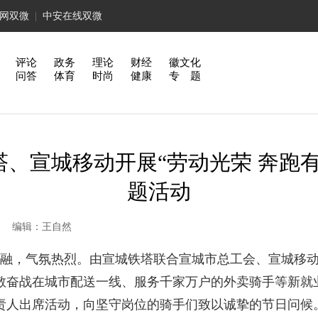
网双微
|
中安在线双微
评论
政务
理论
财经
徽文化
问答
体育
时尚
健康
专 题
、宣城移动开展“劳动光荣 奔跑
题活动
作者： 编辑：王自然
融，气氛热烈。由宣城铁塔联合宣城市总工会、宣城移动共
敬奋战在城市配送一线、服务千家万户的外卖骑手等新就
责人出席活动，向坚守岗位的骑手们致以诚挚的节日问候