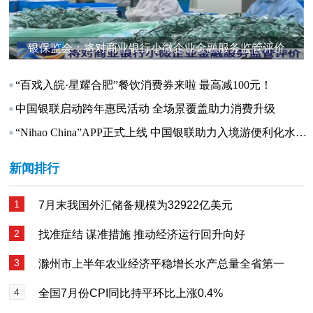
银保监会：将对商业银行小微企业金融服务监管评价
“百戏入皖·星耀合肥”餐饮消费券来啦 最高减100元！
中国银联启动跨年惠民活动 全场景覆盖助力消费升级
“Nihao China”APP正式上线 中国银联助力入境游便利化水平提升
新闻排行
1
7月末我国外汇储备规模为32922亿美元
2
找准症结 谋准措施 推动经济运行回升向好
3
滁州市上半年农业经济平稳增长水产总量全省第一
4
全国7月份CPI同比持平环比上涨0.4%